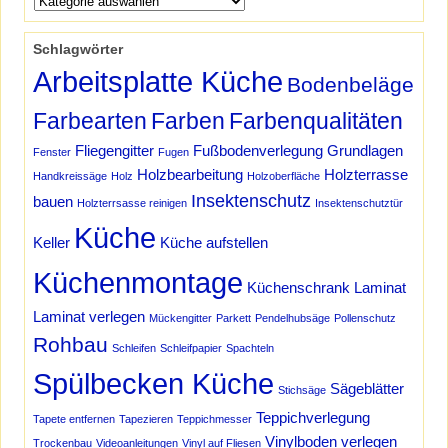
Schlagwörter
Arbeitsplatte Küche
Bodenbeläge
Farbearten
Farben
Farbenqualitäten
Fliegengitter
Fußbodenverlegung
Grundlagen
Fenster
Fugen
Holzbearbeitung
Holzterrasse
Handkreissäge
Holz
Holzoberfläche
Insektenschutz
bauen
Holzterrsasse reinigen
Insektenschutztür
Küche
Keller
Küche aufstellen
Küchenmontage
Küchenschrank
Laminat
Laminat verlegen
Mückengitter
Parkett
Pendelhubsäge
Pollenschutz
Rohbau
Schleifen
Schleifpapier
Spachteln
Spülbecken Küche
Sägeblätter
Stichsäge
Teppichverlegung
Tapete entfernen
Tapezieren
Teppichmesser
Vinylboden verlegen
Trockenbau
Videoanleitungen
Vinyl auf Fliesen