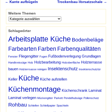
←
Kante aufbügeln
Trockenbau-Vorsatzschale
→
Artikelnavigation
Weitere Themen
Schlagwörter
Arbeitsplatte Küche
Bodenbeläge
Farbearten
Farben
Farbenqualitäten
Fliegengitter
Fußbodenverlegung
Grundlagen
Fenster
Fugen
Holzbearbeitung
Holzterrasse
Handkreissäge
Holz
Holzoberfläche
Insektenschutz
bauen
Holzterrsasse reinigen
Insektenschutztür
Küche
Keller
Küche aufstellen
Küchenmontage
Küchenschrank
Laminat
Laminat verlegen
Mückengitter
Parkett
Pendelhubsäge
Pollenschutz
Rohbau
Schleifen
Schleifpapier
Spachteln