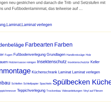
gen neu gestrichen und danach die Tritt- und Setzstufen mit
tems und Fußbodenlaminmat, das teilweise auf
…
ung
,
Laminat
,
Laminat verlegen
Farbearten
Farben
denbeläge
ter
Fußbodenverlegung
Grundlagen
Fugen
Handkreissäge
Holz
Insektenschutz
bauen
Keller
Holzterrsasse reinigen
Insektenschutztür
nmontage
Küchenschrank
Laminat
Laminat verlegen
Spülbecken Küch
hbau
Schleifen
Schleifpapier
Spachteln
Teppichverlegung
eppichmesser
Trockenbau
Videoanleitungen
Vinyl auf Fliesen