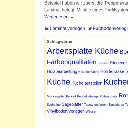
Beispiel haben wir zuerst die Treppenwan
Laminat belegt. Mithilfe eines Profilsys
Weiterlesen →
Laminat verlegen
Fußbodenverleg
Schlagwörter
Arbeitsplatte Küche
Bo
Farbenqualitäten
Fliegengit
Fenster
Holzbearbeitung
Holzterrasse 
Holzoberfläche
Küche
Küche
Küche aufstellen
Ro
Mückengitter
Parkett
Pendelhubsäge
Pollenschutz
Sägeblätter
Stichsäge
Tapete entfernen
Tapezieren
T
Vinylboden verlegen
Wässern