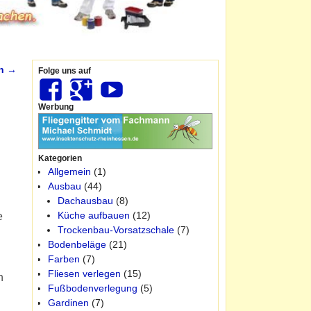
en
→
Folge uns auf
Werbung
Kategorien
Allgemein
(1)
Ausbau
(44)
Dachausbau
(8)
Küche aufbauen
(12)
e
Trockenbau-Vorsatzschale
(7)
Bodenbeläge
(21)
Farben
(7)
Fliesen verlegen
(15)
n
Fußbodenverlegung
(5)
Gardinen
(7)