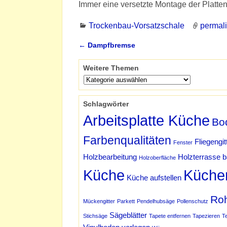
Immer eine versetzte Montage der Platten
Trockenbau-Vorsatzschale
permal
←
Dampfbremse
Artikelnavigation
Weitere Themen
Schlagwörter
Arbeitsplatte Küche
Bo
Farbenqualitäten
Fliegengit
Fenster
Holzbearbeitung
Holzterrasse 
Holzoberfläche
Küche
Küche
Küche aufstellen
Ro
Mückengitter
Parkett
Pendelhubsäge
Pollenschutz
Sägeblätter
Stichsäge
Tapete entfernen
Tapezieren
T