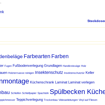
.
ink
Steckdos
Farbearten
Farben
denbeläge
ter
Fußbodenverlegung
Grundlagen
Fugen
Handkreissäge
Holz
Insektenschutz
bauen
Keller
Holzterrsasse reinigen
Insektenschutztür
nmontage
Küchenschrank
Laminat
Laminat verlegen
Spülbecken Küch
hbau
Schleifen
Schleifpapier
Spachteln
Teppichverlegung
eppichmesser
Trockenbau
Videoanleitungen
Vinyl auf Fliesen