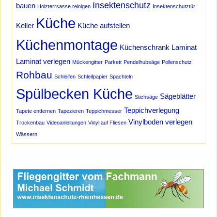
Insektenschutz
bauen
Holzterrsasse reinigen
Insektenschutztür
Küche
Keller
Küche aufstellen
Küchenmontage
Küchenschrank
Laminat
Laminat verlegen
Mückengitter
Parkett
Pendelhubsäge
Pollenschutz
Rohbau
Schleifen
Schleifpapier
Spachteln
Spülbecken Küche
Sägeblätter
Stichsäge
Teppichverlegung
Tapete entfernen
Tapezieren
Teppichmesser
Vinylboden verlegen
Trockenbau
Videoanleitungen
Vinyl auf Fliesen
Wässern
Werbung Schmidt