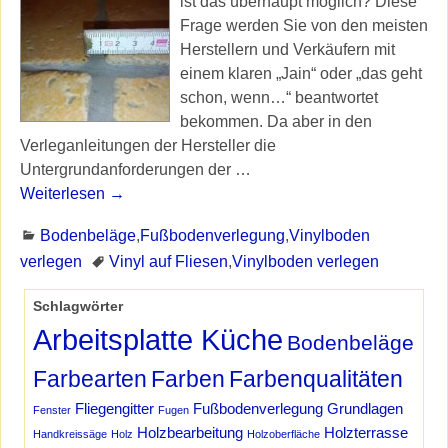
ist das überhaupt möglich? Diese
Frage werden Sie von den meisten
Herstellern und Verkäufern mit
einem klaren „Jain“ oder „das geht
schon, wenn…“ beantwortet
bekommen. Da aber in den
Verleganleitungen der Hersteller die
Untergrundanforderungen der
…
Weiterlesen →
Bodenbeläge
,
Fußbodenverlegung
,
Vinylboden
verlegen
Vinyl auf Fliesen
,
Vinylboden verlegen
Schlagwörter
Arbeitsplatte Küche
Bodenbeläge
Farbearten
Farben
Farbenqualitäten
Fliegengitter
Fußbodenverlegung
Grundlagen
Fenster
Fugen
Holzbearbeitung
Holzterrasse
Handkreissäge
Holz
Holzoberfläche