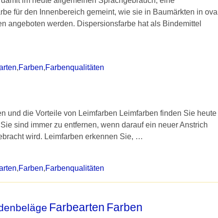
t damit im heute allgemeinen Sprachgebrauch, eine
e für den Innenbereich gemeint, wie sie in Baumärkten in ova
n angeboten werden. Dispersionsfarbe hat als Bindemittel
arten
,
Farben
,
Farbenqualitäten
nen und die Vorteile von Leimfarben Leimfarben finden Sie heute
Sie sind immer zu entfernen, wenn darauf ein neuer Anstrich
gebracht wird. Leimfarben erkennen Sie,
…
arten
,
Farben
,
Farbenqualitäten
Farbearten
Farben
denbeläge