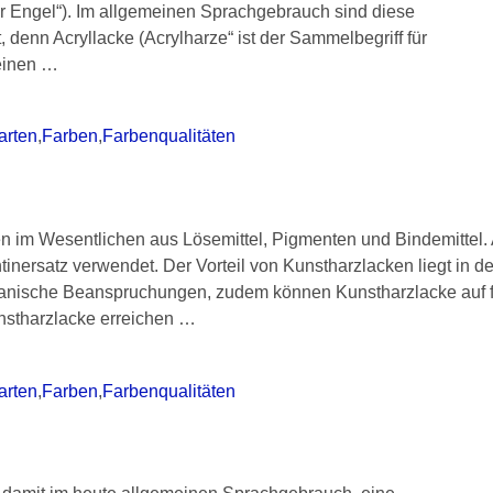
er Engel“). Im allgemeinen Sprachgebrauch sind diese
 denn Acryllacke (Acrylharze“ ist der Sammelbegriff für
einen
…
arten
,
Farben
,
Farbenqualitäten
n im Wesentlichen aus Lösemittel, Pigmenten und Bindemittel. 
inersatz verwendet. Der Vorteil von Kunstharzlacken liegt in de
anische Beanspruchungen, zudem können Kunstharzlacke auf f
nstharzlacke erreichen
…
arten
,
Farben
,
Farbenqualitäten