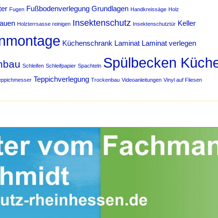
ter
Fußbodenverlegung
Grundlagen
Fugen
Handkreissäge
Holz
Insektenschutz
bauen
Keller
Holzterrsasse reinigen
Insektenschutztür
nmontage
Küchenschrank
Laminat
Laminat verlegen
Spülbecken Küch
hbau
Schleifen
Schleifpapier
Spachteln
Teppichverlegung
eppichmesser
Trockenbau
Videoanleitungen
Vinyl auf Fliesen