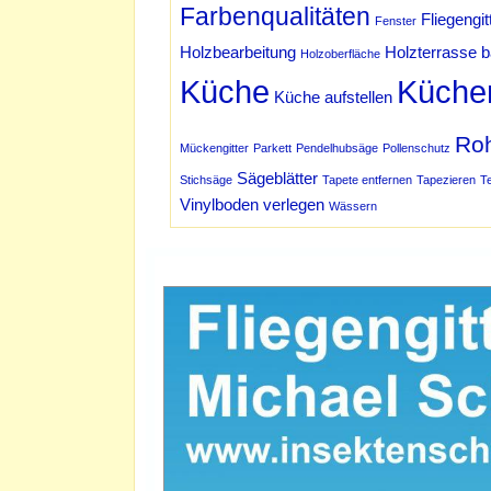
Farbenqualitäten
Fliegengit
Fenster
Holzbearbeitung
Holzterrasse 
Holzoberfläche
Küche
Küche
Küche aufstellen
Ro
Mückengitter
Parkett
Pendelhubsäge
Pollenschutz
Sägeblätter
Stichsäge
Tapete entfernen
Tapezieren
T
Vinylboden verlegen
Wässern
Werbung Schmidt