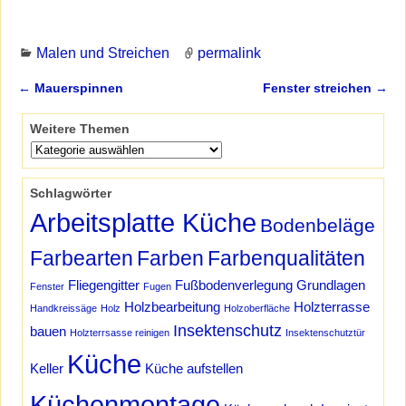
Malen und Streichen
permalink
←
Mauerspinnen
Fenster streichen
→
Artikelnavigation
Weitere Themen
Schlagwörter
Arbeitsplatte Küche
Bodenbeläge
Farbearten
Farben
Farbenqualitäten
Fliegengitter
Fußbodenverlegung
Grundlagen
Fenster
Fugen
Holzbearbeitung
Holzterrasse
Handkreissäge
Holz
Holzoberfläche
Insektenschutz
bauen
Holzterrsasse reinigen
Insektenschutztür
Küche
Keller
Küche aufstellen
Küchenmontage