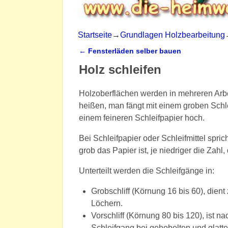
Startseite
→
Grundlagen Holzbearbeitung
←
Fensterläden selber bauen
Artikelnavigation
Holz schleifen
Holzoberflächen werden in mehreren Arbe
heißen, man fängt mit einem groben Schl
einem feineren Schleifpapier hoch.
Bei Schleifpapier oder Schleifmittel spri
grob das Papier ist, je niedriger die Zahl,
Unterteilt werden die Schleifgänge in:
Grobschliff (Körnung 16 bis 60), die
Löchern.
Vorschliff (Körnung 80 bis 120), ist 
Schleifgang bei gehobelten und glatte