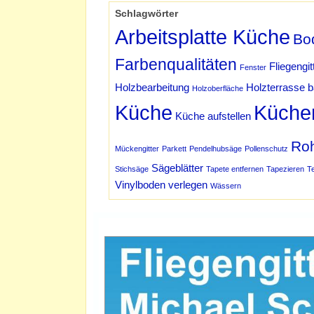
Schlagwörter
Arbeitsplatte Küche
Bo
Farbenqualitäten
Fliegengit
Fenster
Holzbearbeitung
Holzterrasse 
Holzoberfläche
Küche
Küche
Küche aufstellen
Ro
Mückengitter
Parkett
Pendelhubsäge
Pollenschutz
Sägeblätter
Stichsäge
Tapete entfernen
Tapezieren
T
Vinylboden verlegen
Wässern
Werbung Schmidt