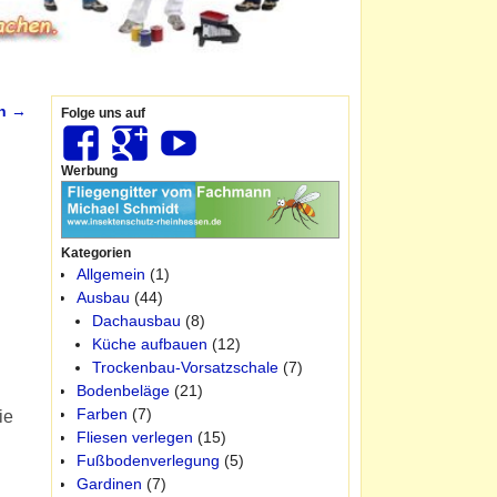
rn
→
Folge uns auf
Werbung
Kategorien
Allgemein
(1)
Ausbau
(44)
Dachausbau
(8)
Küche aufbauen
(12)
Trockenbau-Vorsatzschale
(7)
Bodenbeläge
(21)
Farben
(7)
ie
Fliesen verlegen
(15)
Fußbodenverlegung
(5)
Gardinen
(7)