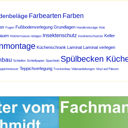
Farbearten
Farben
denbeläge
ter
Fußbodenverlegung
Grundlagen
Fugen
Handkreissäge
Holz
Insektenschutz
bauen
Keller
Holzterrsasse reinigen
Insektenschutztür
nmontage
Küchenschrank
Laminat
Laminat verlegen
Spülbecken Küch
hbau
Schleifen
Schleifpapier
Spachteln
Teppichverlegung
eppichmesser
Trockenbau
Videoanleitungen
Vinyl auf Fliesen