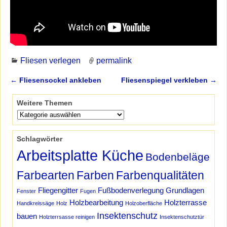
Fliesen verlegen
permalink
←
Fliesensockel ankleben
Fliesenspiegel verkleben
→
Artikelnavigation
Weitere Themen
Schlagwörter
Arbeitsplatte Küche
Bodenbeläge
Farbearten
Farben
Farbenqualitäten
Fliegengitter
Fußbodenverlegung
Grundlagen
Fenster
Fugen
Holzbearbeitung
Holzterrasse
Handkreissäge
Holz
Holzoberfläche
Insektenschutz
bauen
Holzterrsasse reinigen
Insektenschutztür