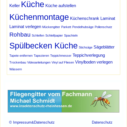
Küche
Keller
Küche aufstellen
Küchenmontage
Küchenschrank
Laminat
Laminat verlegen
Mückengitter
Parkett
Pendelhubsäge
Pollenschutz
Rohbau
Schleifen
Schleifpapier
Spachteln
Spülbecken Küche
Sägeblätter
Stichsäge
Teppichverlegung
Tapete entfernen
Tapezieren
Teppichmesser
Vinylboden verlegen
Trockenbau
Videoanleitungen
Vinyl auf Fliesen
Wässern
Werbung Schmidt
© Impressum&Datenschutz
Datenschutz