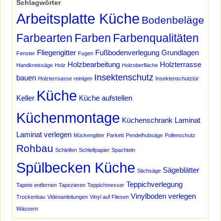
Schlagwörter
Arbeitsplatte Küche
Bodenbeläge
Farbearten
Farben
Farbenqualitäten
Fliegengitter
Fußbodenverlegung
Grundlagen
Fenster
Fugen
Holzbearbeitung
Holzterrasse
Handkreissäge
Holz
Holzoberfläche
Insektenschutz
bauen
Holzterrsasse reinigen
Insektenschutztür
Küche
Keller
Küche aufstellen
Küchenmontage
Küchenschrank
Laminat
Laminat verlegen
Mückengitter
Parkett
Pendelhubsäge
Pollenschutz
Rohbau
Schleifen
Schleifpapier
Spachteln
Spülbecken Küche
Sägeblätter
Stichsäge
Teppichverlegung
Tapete entfernen
Tapezieren
Teppichmesser
Vinylboden verlegen
Trockenbau
Videoanleitungen
Vinyl auf Fliesen
Wässern