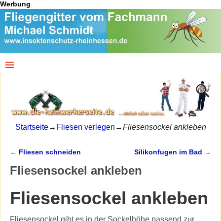
Werbung
Startseite
→
Fliesen verlegen
→
Fliesensockel ankleben
←
Fliesen schneiden
Silikonfugen im Bad
→
Artikelnavigation
Fliesensockel ankleben
Fliesensockel ankleben
Fliesensockel gibt es in der Sockelhöhe passend zur