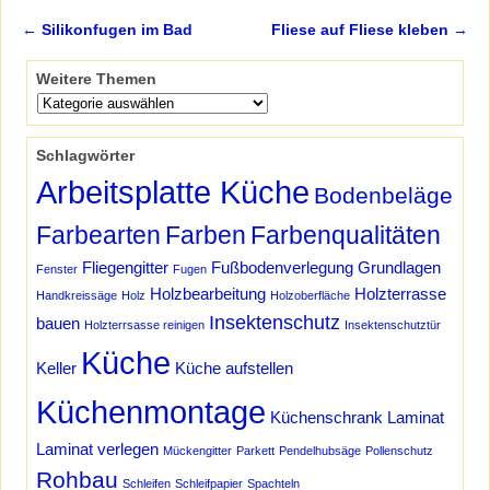
←
Silikonfugen im Bad
Fliese auf Fliese kleben
→
Artikelnavigation
Weitere Themen
Schlagwörter
Arbeitsplatte Küche
Bodenbeläge
Farbearten
Farben
Farbenqualitäten
Fliegengitter
Fußbodenverlegung
Grundlagen
Fenster
Fugen
Holzbearbeitung
Holzterrasse
Handkreissäge
Holz
Holzoberfläche
Insektenschutz
bauen
Holzterrsasse reinigen
Insektenschutztür
Küche
Keller
Küche aufstellen
Küchenmontage
Küchenschrank
Laminat
Laminat verlegen
Mückengitter
Parkett
Pendelhubsäge
Pollenschutz
Rohbau
Schleifen
Schleifpapier
Spachteln