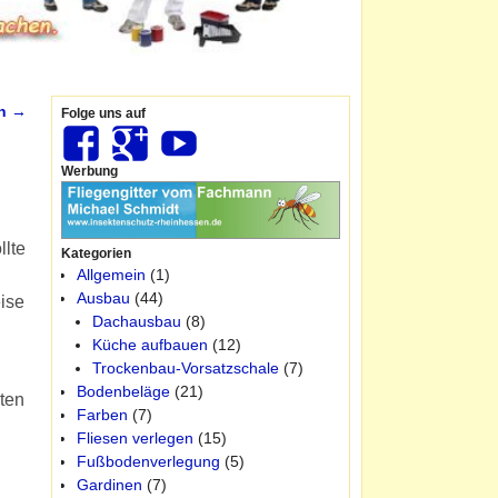
en
→
Folge uns auf
Werbung
llte
Kategorien
Allgemein
(1)
Ausbau
(44)
ise
Dachausbau
(8)
Küche aufbauen
(12)
Trockenbau-Vorsatzschale
(7)
Bodenbeläge
(21)
nten
Farben
(7)
Fliesen verlegen
(15)
Fußbodenverlegung
(5)
Gardinen
(7)