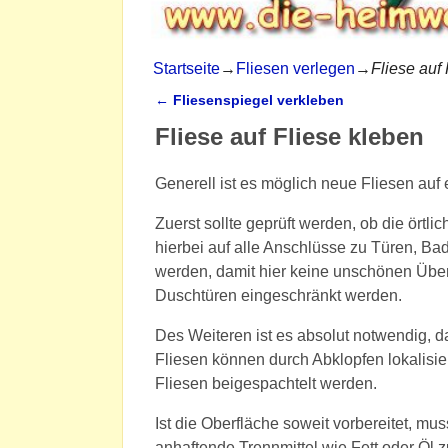
Startseite
→
Fliesen verlegen
→
Fliese auf
←
Fliesenspiegel verkleben
Artikelnavigation
Fliese auf Fliese kleben
Generell ist es möglich neue Fliesen auf 
Zuerst sollte geprüft werden, ob die ört
hierbei auf alle Anschlüsse zu Türen, 
werden, damit hier keine unschönen Über
Duschtüren eingeschränkt werden.
Des Weiteren ist es absolut notwendig, d
Fliesen können durch Abklopfen lokalisier
Fliesen beigespachtelt werden.
Ist die Oberfläche soweit vorbereitet, 
anhaftende Trennmittel wie Fett oder Öl z