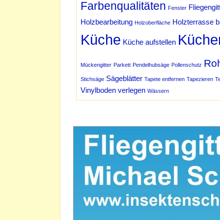
Farbenqualitäten
Fliegengit
Fenster
Holzbearbeitung
Holzterrasse 
Holzoberfläche
Küche
Küche
Küche aufstellen
Ro
Mückengitter
Parkett
Pendelhubsäge
Pollenschutz
Sägeblätter
Stichsäge
Tapete entfernen
Tapezieren
T
Vinylboden verlegen
Wässern
Werbung Schmidt