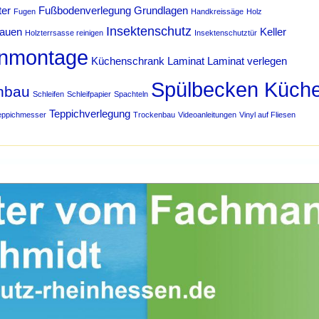
ter
Fußbodenverlegung
Grundlagen
Fugen
Handkreissäge
Holz
Insektenschutz
bauen
Keller
Holzterrsasse reinigen
Insektenschutztür
nmontage
Küchenschrank
Laminat
Laminat verlegen
Spülbecken Küch
hbau
Schleifen
Schleifpapier
Spachteln
Teppichverlegung
eppichmesser
Trockenbau
Videoanleitungen
Vinyl auf Fliesen