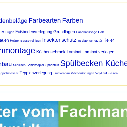
Farbearten
Farben
denbeläge
ter
Fußbodenverlegung
Grundlagen
Fugen
Handkreissäge
Holz
Insektenschutz
bauen
Keller
Holzterrsasse reinigen
Insektenschutztür
nmontage
Küchenschrank
Laminat
Laminat verlegen
Spülbecken Küch
hbau
Schleifen
Schleifpapier
Spachteln
Teppichverlegung
eppichmesser
Trockenbau
Videoanleitungen
Vinyl auf Fliesen