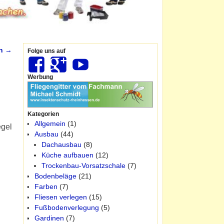
en
→
Folge uns auf
Werbung
Kategorien
Allgemein
(1)
egel
Ausbau
(44)
Dachausbau
(8)
Küche aufbauen
(12)
Trockenbau-Vorsatzschale
(7)
Bodenbeläge
(21)
Farben
(7)
Fliesen verlegen
(15)
Fußbodenverlegung
(5)
Gardinen
(7)