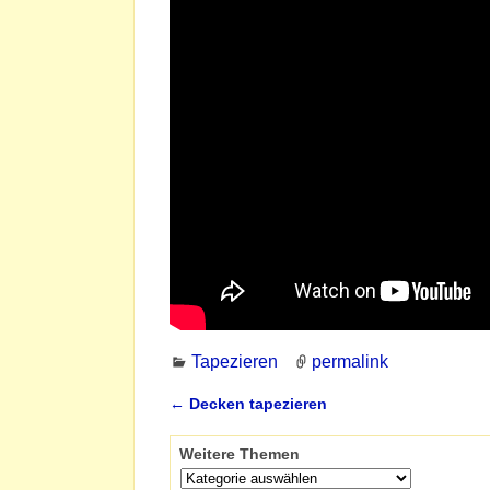
Tapezieren
permalink
←
Decken tapezieren
Artikelnavigation
Weitere Themen