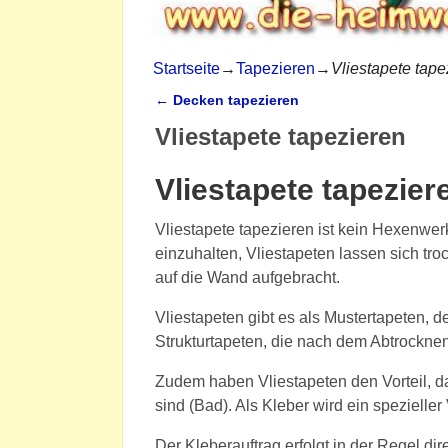
Startseite
→
Tapezieren
→
Vliestapete tape
←
Decken tapezieren
Artikelnavigation
Vliestapete tapezieren
Vliestapete tapezie
Vliestapete tapezieren ist kein Hexenwerk
einzuhalten, Vliestapeten lassen sich tro
auf die Wand aufgebracht.
Vliestapeten gibt es als Mustertapeten, 
Strukturtapeten, die nach dem Abtrockne
Zudem haben Vliestapeten den Vorteil, d
sind (Bad). Als Kleber wird ein spezieller
Der Kleberauftrag erfolgt in der Regel di