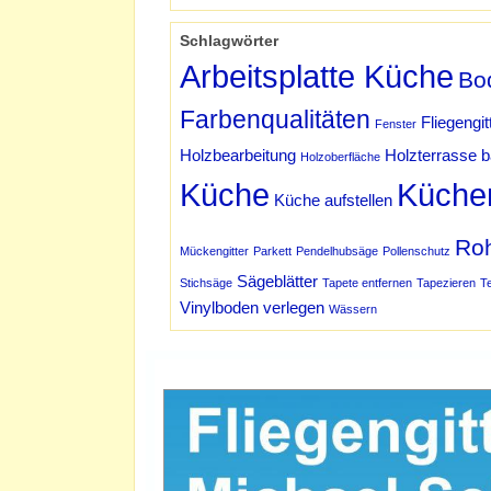
Schlagwörter
Arbeitsplatte Küche
Bo
Farbenqualitäten
Fliegengit
Fenster
Holzbearbeitung
Holzterrasse 
Holzoberfläche
Küche
Küche
Küche aufstellen
Ro
Mückengitter
Parkett
Pendelhubsäge
Pollenschutz
Sägeblätter
Stichsäge
Tapete entfernen
Tapezieren
T
Vinylboden verlegen
Wässern
Werbung Schmidt