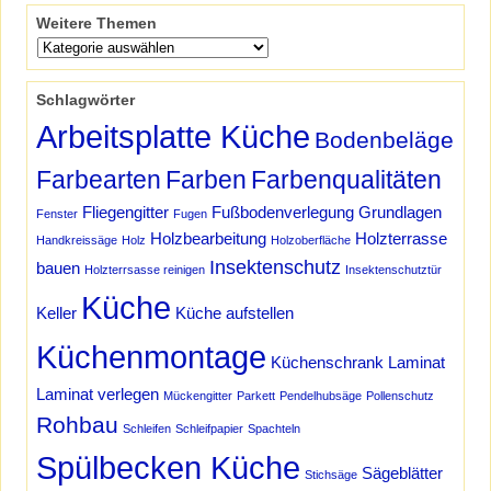
Weitere Themen
Schlagwörter
Arbeitsplatte Küche
Bodenbeläge
Farbearten
Farben
Farbenqualitäten
Fliegengitter
Fußbodenverlegung
Grundlagen
Fenster
Fugen
Holzbearbeitung
Holzterrasse
Handkreissäge
Holz
Holzoberfläche
Insektenschutz
bauen
Holzterrsasse reinigen
Insektenschutztür
Küche
Keller
Küche aufstellen
Küchenmontage
Küchenschrank
Laminat
Laminat verlegen
Mückengitter
Parkett
Pendelhubsäge
Pollenschutz
Rohbau
Schleifen
Schleifpapier
Spachteln
Spülbecken Küche
Sägeblätter
Stichsäge