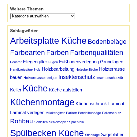
Artikelnavigation
Weitere Themen
Schlagwörter
Arbeitsplatte Küche
Bodenbeläge
Farbearten
Farben
Farbenqualitäten
Fliegengitter
Fußbodenverlegung
Grundlagen
Fenster
Fugen
Holzbearbeitung
Holzterrasse
Handkreissäge
Holz
Holzoberfläche
Insektenschutz
bauen
Holzterrsasse reinigen
Insektenschutztür
Küche
Keller
Küche aufstellen
Küchenmontage
Küchenschrank
Laminat
Laminat verlegen
Mückengitter
Parkett
Pendelhubsäge
Pollenschutz
Rohbau
Schleifen
Schleifpapier
Spachteln
Spülbecken Küche
Sägeblätter
Stichsäge