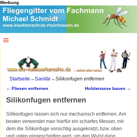
Werbung
Startseite
→
Sanitär
→
Silikonfugen entfernen
←
Fliesen entfernen
Holzterrasse bauen
→
Artikelnavigation
Silikonfugen entfernen
Silikonfugen lassen sich nur mechanisch entfernen. Am
besten verwendet man hierfür ein scharfes Messer, mit
dem die Silikonfuge vorsichtig ausgekratzt, bzw. oben
und unten eingeschnitten wird, um den Wulst dann