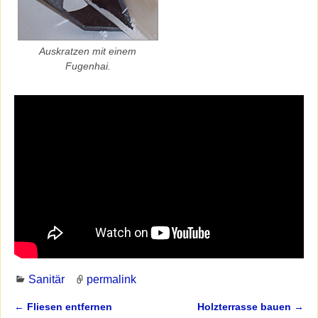
Auskratzen mit einem
Fugenhai.
Sanitär
permalink
←
Fliesen entfernen
Holzterrasse bauen
→