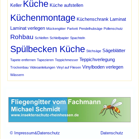
Küche
Keller
Küche aufstellen
Küchenmontage
Küchenschrank
Laminat
Laminat verlegen
Mückengitter
Parkett
Pendelhubsäge
Pollenschutz
Rohbau
Schleifen
Schleifpapier
Spachteln
Spülbecken Küche
Sägeblätter
Stichsäge
Teppichverlegung
Tapete entfernen
Tapezieren
Teppichmesser
Vinylboden verlegen
Trockenbau
Videoanleitungen
Vinyl auf Fliesen
Wässern
Werbung Schmidt
© Impressum&Datenschutz
Datenschutz