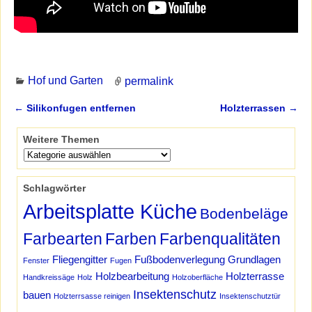
Hof und Garten
permalink
←
Silikonfugen entfernen
Holzterrassen
→
Artikelnavigation
Weitere Themen
Schlagwörter
Arbeitsplatte Küche
Bodenbeläge
Farbearten
Farben
Farbenqualitäten
Fliegengitter
Fußbodenverlegung
Grundlagen
Fenster
Fugen
Holzbearbeitung
Holzterrasse
Handkreissäge
Holz
Holzoberfläche
Insektenschutz
bauen
Holzterrsasse reinigen
Insektenschutztür