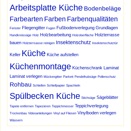
Arbeitsplatte Küche
Bodenbeläge
Farbearten
Farben
Farbenqualitäten
Fliegengitter
Fußbodenverlegung
Grundlagen
Fenster
Fugen
Holzbearbeitung
Holzterrasse
Handkreissäge
Holz
Holzoberfläche
Insektenschutz
bauen
Holzterrsasse reinigen
Insektenschutztür
Küche
Keller
Küche aufstellen
Küchenmontage
Küchenschrank
Laminat
Laminat verlegen
Mückengitter
Parkett
Pendelhubsäge
Pollenschutz
Rohbau
Schleifen
Schleifpapier
Spachteln
Spülbecken Küche
Sägeblätter
Stichsäge
Teppichverlegung
Tapete entfernen
Tapezieren
Teppichmesser
Vinylboden verlegen
Trockenbau
Videoanleitungen
Vinyl auf Fliesen
Wässern