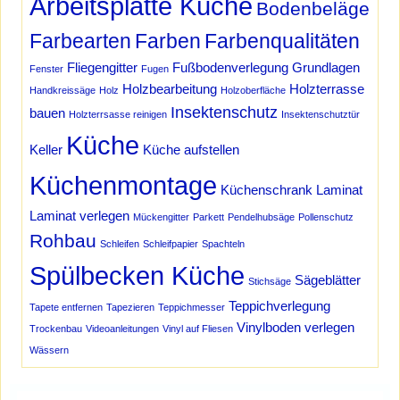
Arbeitsplatte Küche
Bodenbeläge
Farbearten
Farben
Farbenqualitäten
Fliegengitter
Fußbodenverlegung
Grundlagen
Fenster
Fugen
Holzbearbeitung
Holzterrasse
Handkreissäge
Holz
Holzoberfläche
Insektenschutz
bauen
Holzterrsasse reinigen
Insektenschutztür
Küche
Keller
Küche aufstellen
Küchenmontage
Küchenschrank
Laminat
Laminat verlegen
Mückengitter
Parkett
Pendelhubsäge
Pollenschutz
Rohbau
Schleifen
Schleifpapier
Spachteln
Spülbecken Küche
Sägeblätter
Stichsäge
Teppichverlegung
Tapete entfernen
Tapezieren
Teppichmesser
Vinylboden verlegen
Trockenbau
Videoanleitungen
Vinyl auf Fliesen
Wässern