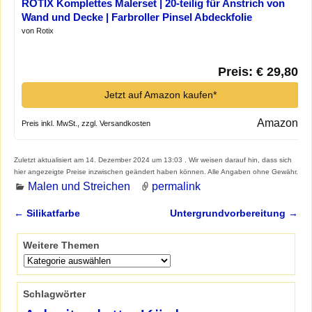
ROTIX Komplettes Malerset | 20-teilig für Anstrich von
Wand und Decke | Farbroller Pinsel Abdeckfolie
Klebeband Teleskopstange und praktische Helfer*
von Rotix
Preis: € 29,80
Jetzt auf Amazon kaufen*
Amazon
Preis inkl. MwSt., zzgl. Versandkosten
Zuletzt aktualisiert am 14. Dezember 2024 um 13:03 . Wir weisen darauf hin, dass sich
hier angezeigte Preise inzwischen geändert haben können. Alle Angaben ohne Gewähr.
Malen und Streichen
permalink
←
Silikatfarbe
Untergrundvorbereitung
→
Artikelnavigation
Weitere Themen
Schlagwörter