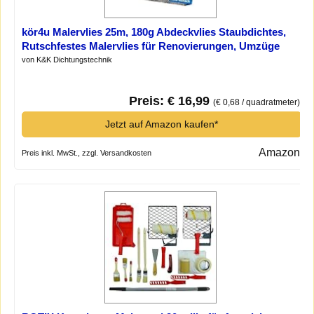
kör4u Malervlies 25m, 180g Abdeckvlies Staubdichtes,
Rutschfestes Malervlies für Renovierungen, Umzüge
und Heimwerkerprojekte*
von K&K Dichtungstechnik
Preis: € 16,99
(€ 0,68 / quadratmeter)
Jetzt auf Amazon kaufen*
Amazon
Preis inkl. MwSt., zzgl. Versandkosten