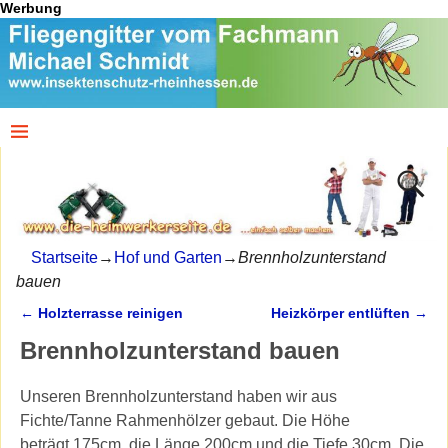
Werbung
Startseite
→
Hof und Garten
→
Brennholzunterstand
bauen
←
Holzterrasse reinigen
Heizkörper entlüften
→
Artikelnavigation
Brennholzunterstand bauen
Unseren Brennholzunterstand haben wir aus
Fichte/Tanne Rahmenhölzer gebaut. Die Höhe
beträgt 175cm, die Länge 200cm und die Tiefe 30cm. Die