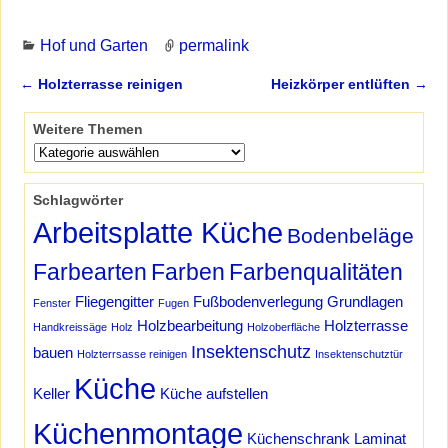
Hof und Garten
permalink
←
Holzterrasse reinigen
Heizkörper entlüften
→
Artikelnavigation
Weitere Themen
Schlagwörter
Arbeitsplatte Küche
Bodenbeläge
Farbearten
Farben
Farbenqualitäten
Fliegengitter
Fußbodenverlegung
Grundlagen
Fenster
Fugen
Holzbearbeitung
Holzterrasse
Handkreissäge
Holz
Holzoberfläche
Insektenschutz
bauen
Holzterrsasse reinigen
Insektenschutztür
Küche
Keller
Küche aufstellen
Küchenmontage
Küchenschrank
Laminat