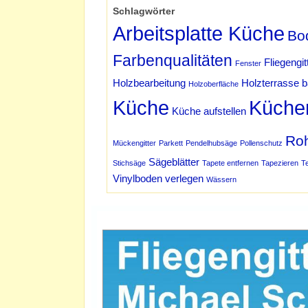
Schlagwörter
Arbeitsplatte Küche
Bo
Farbenqualitäten
Fliegengit
Fenster
Holzbearbeitung
Holzterrasse 
Holzoberfläche
Küche
Küche
Küche aufstellen
Ro
Mückengitter
Parkett
Pendelhubsäge
Pollenschutz
Sägeblätter
Stichsäge
Tapete entfernen
Tapezieren
T
Vinylboden verlegen
Wässern
Werbung Schmidt