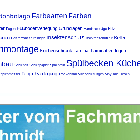
Farbearten
Farben
denbeläge
ter
Fußbodenverlegung
Grundlagen
Fugen
Handkreissäge
Holz
Insektenschutz
bauen
Keller
Holzterrsasse reinigen
Insektenschutztür
nmontage
Küchenschrank
Laminat
Laminat verlegen
Spülbecken Küch
hbau
Schleifen
Schleifpapier
Spachteln
Teppichverlegung
eppichmesser
Trockenbau
Videoanleitungen
Vinyl auf Fliesen