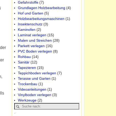
Gefahrstoffe
(7)
Grundlagen Holzbearbeitung
(4)
i
Hof und Garten
(5)
Holzbearbeitungsmaschinen
(1)
Insektenschutz
(3)
Kaminofen
(2)
Laminat verlegen
(15)
Malen und Streichen
(28)
Parkett verlegen
(16)
oder
PVC Boden verlegen
(8)
Rohbau
(14)
ter
Sanitär
(12)
Tapezieren
(15)
Teppichboden verlegen
(7)
n,
Terasse und Garten
(1)
Trockenbau
(1)
Videoanleitungen
(1)
lls
Vinylboden verlegen
(3)
Werkzeuge
(2)
.