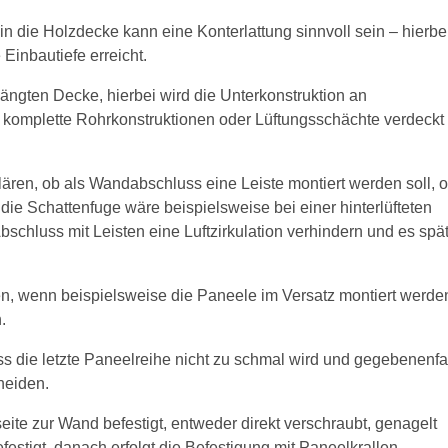
 die Holzdecke kann eine Konterlattung sinnvoll sein – hierbe
Einbautiefe erreicht.
ängten Decke, hierbei wird die Unterkonstruktion an
 komplette Rohrkonstruktionen oder Lüftungsschächte verdeckt
ären, ob als Wandabschluss eine Leiste montiert werden soll, 
 die Schattenfuge wäre beispielsweise bei einer hinterlüfteten
bschluss mit Leisten eine Luftzirkulation verhindern und es spä
den, wenn beispielsweise die Paneele im Versatz montiert werde
.
s die letzte Paneelreihe nicht zu schmal wird und gegebenenfa
neiden.
eite zur Wand befestigt, entweder direkt verschraubt, genagelt
festigt, danach erfolgt die Befestigung mit Paneelkrallen.