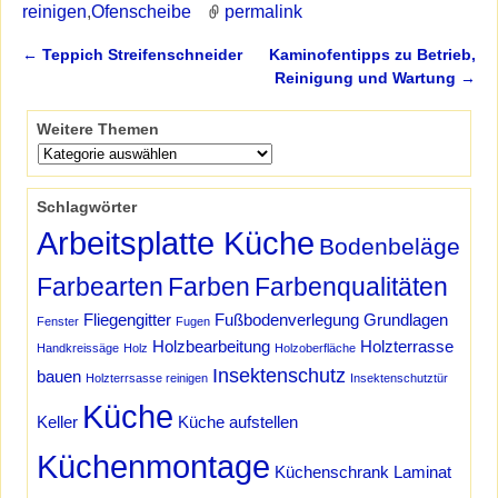
reinigen
,
Ofenscheibe
permalink
←
Teppich Streifenschneider
Kaminofentipps zu Betrieb,
Artikelnavigation
Reinigung und Wartung
→
Weitere Themen
Schlagwörter
Arbeitsplatte Küche
Bodenbeläge
Farbearten
Farben
Farbenqualitäten
Fliegengitter
Fußbodenverlegung
Grundlagen
Fenster
Fugen
Holzbearbeitung
Holzterrasse
Handkreissäge
Holz
Holzoberfläche
Insektenschutz
bauen
Holzterrsasse reinigen
Insektenschutztür
Küche
Keller
Küche aufstellen
Küchenmontage
Küchenschrank
Laminat