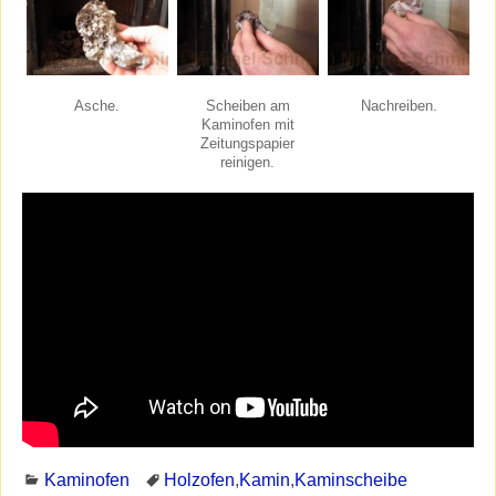
Asche.
Scheiben am
Nachreiben.
Kaminofen mit
Zeitungspapier
reinigen.
Kaminofen
Holzofen
,
Kamin
,
Kaminscheibe