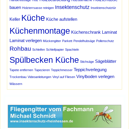
Handkreissäge
Holz
Holzoberfläche
Insektenschutz
bauen
Holzterrsasse reinigen
Insektenschutztür
Küche
Keller
Küche aufstellen
Küchenmontage
Küchenschrank
Laminat
Laminat verlegen
Mückengitter
Parkett
Pendelhubsäge
Pollenschutz
Rohbau
Schleifen
Schleifpapier
Spachteln
Spülbecken Küche
Sägeblätter
Stichsäge
Teppichverlegung
Tapete entfernen
Tapezieren
Teppichmesser
Vinylboden verlegen
Trockenbau
Videoanleitungen
Vinyl auf Fliesen
Wässern
Werbung Schmidt