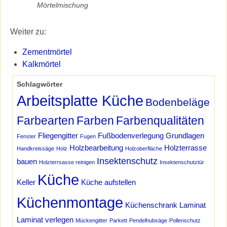
Mörtelmischung
Weiter zu:
Zementmörtel
Kalkmörtel
Schlagwörter
Arbeitsplatte Küche
Bodenbeläge
Farbearten
Farben
Farbenqualitäten
Fliegengitter
Fußbodenverlegung
Grundlagen
Fenster
Fugen
Holzbearbeitung
Holzterrasse
Handkreissäge
Holz
Holzoberfläche
Insektenschutz
bauen
Holzterrsasse reinigen
Insektenschutztür
Küche
Keller
Küche aufstellen
Küchenmontage
Küchenschrank
Laminat
Laminat verlegen
Mückengitter
Parkett
Pendelhubsäge
Pollenschutz